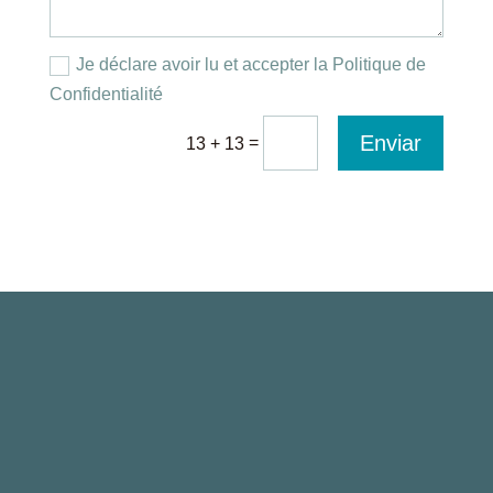
Je déclare avoir lu et accepter la Politique de
Confidentialité
Enviar
=
13 + 13
Paseo de la Castellana 135, 7ª planta
28046 Madrid, Spain