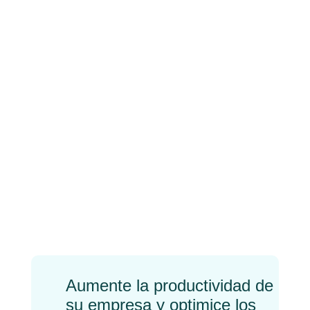
avancée vers l’avenir
Actualités sur la facture
électronique en Europe
←
Previo
Próximo
→
Aumente la productividad de
su empresa y optimice los