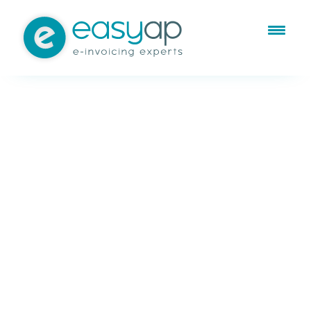
Contacto
EASYAP
AP&AR e-Invoicing
Experts