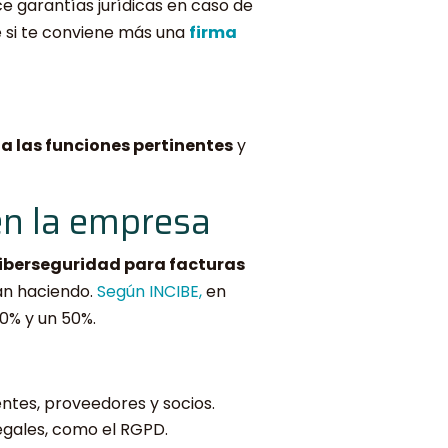
ce garantías jurídicas en caso de
te si te conviene más una
firma
 las funciones pertinentes
y
en la empresa
 ciberseguridad para facturas
n haciendo.
Según INCIBE,
en
20% y un 50%.
entes, proveedores y socios.
egales, como el RGPD.