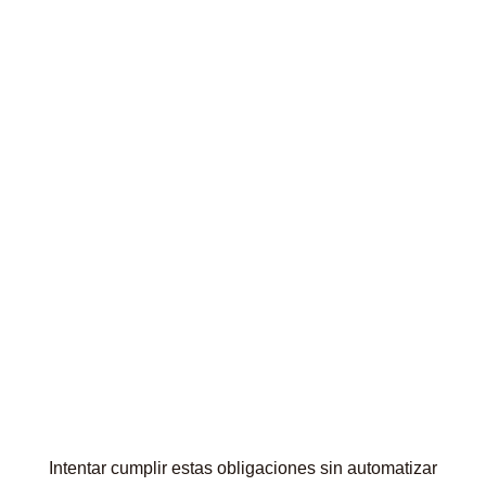
Gestión de la
recepción de factura
electrónica
en múltiples formatos
Requisitos de trazabilidad y conservación
digital segura
Intentar cumplir estas obligaciones sin automatizar