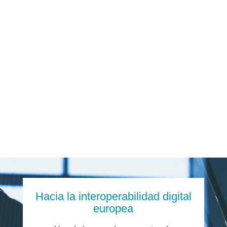
electrónica
Plataformas públicas para el intercambio de
facturas
Requisitos técnicos específicos por país
Calendarios regulatorios distintos según el
mercado
La tendencia es clara: la
factura electrónica
estructurada
será obligatoria en la mayoría de los
mercados europeos.
Hacia la interoperabilidad digital
europea