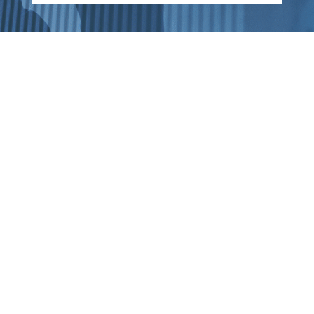
El reto para las empresas
La implementación de la
factura electrónica
implica nuevos desafíos para las organizaciones,
especialmente en entornos internacionales.
Las empresas deben adaptarse a: