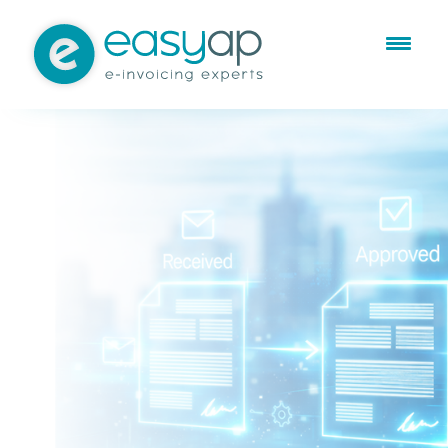
Factura Electrónica
Cumple la normativa y
automatiza tu workflow de
facturas
La
factura electrónica
se está convirtiendo en un
estándar obligatorio en Europa.
Adaptarse no es solo digitalizar documentos, sino
cumplir con nuevas regulaciones y optimizar el
workflow
para lograr procesos más eficientes,