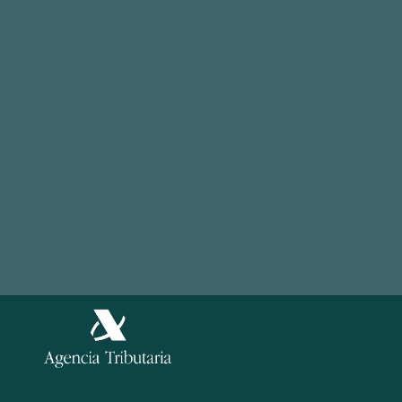
Cuentas por pagar
Tour
Otras soluciones
Casos de exito
© 2026, easyap.com
Aviso Legal
Política de Privacidad
Información
Política de Cookies
Legal
Política de Seguridad de la información