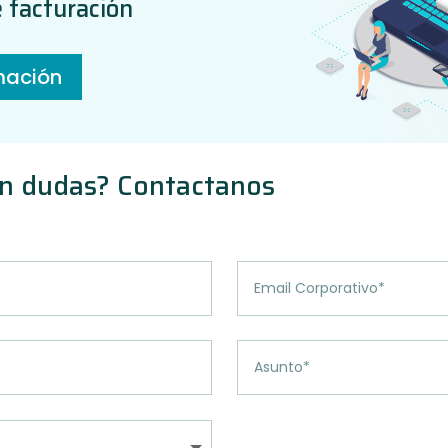
 facturación
mación
on dudas? Contactanos