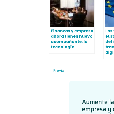
Finanzas y empresa
Los
ahora tienen nuevo
eur
acompañante: la
defi
tecnología
tra
digi
←
Previo
Aumente la
empresa y o