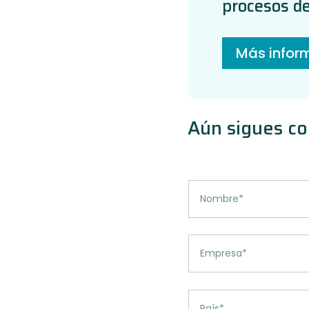
procesos de
Más infor
Aún sigues c