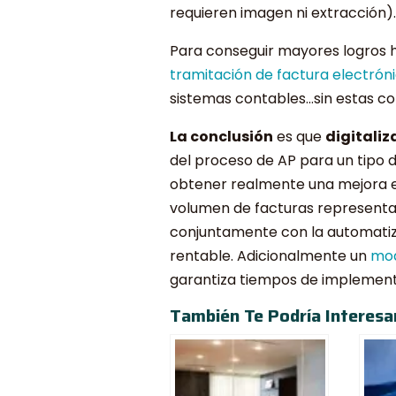
requieren imagen ni extracción).
Para conseguir mayores logros h
tramitación de factura electrón
sistemas contables…sin estas con
La conclusión
es que
digitaliz
del proceso de AP para un tipo 
obtener realmente una mejora ef
volumen de facturas representati
conjuntamente con la automatiza
rentable. Adicionalmente un
mod
garantiza tiempos de implement
También Te Podría Interesar