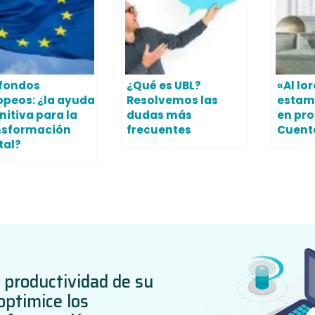
 fondos
¿Qué es UBL?
«Al lo
opeos: ¿la ayuda
Resolvemos las
estam
nitiva para la
dudas más
en pro
nsformación
frecuentes
Cuent
tal?
 productividad de su
ptimice los