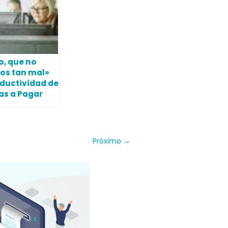
ro, que no
os tan mal»
ductividad de
as a Pagar
Próximo
→