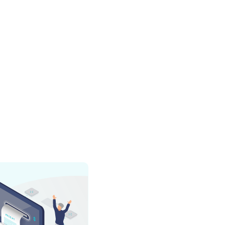
fecta el
o electoral en
a la Ley Crea y
Próximo
→