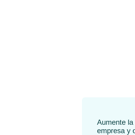
Sistemas de facturación
La f
electrónica: ¿cómo
obli
elegir el mejor para mi
nece
negocio?
com
←
Previo
Aumente la 
empresa y o