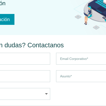
ión
ación
n dudas? Contactanos