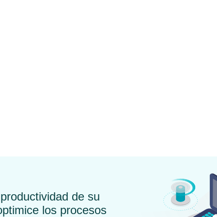
actura electrónica
¿Qué es una factura
¿Cómo a
gatoria: ¿por
rectificativa y para qué
adelant
sidad o por
sirve?
España 
odidad?
Crece?
productividad de su
ptimice los procesos