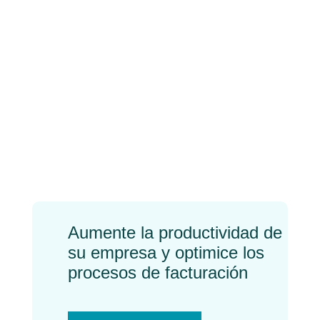
Facturación electrónica
de cuentas a pagar:
Optimización y
eficiencia en tus
finanzas
←
Previo
Próximo
→
Aumente la productividad de
su empresa y optimice los
procesos de facturación