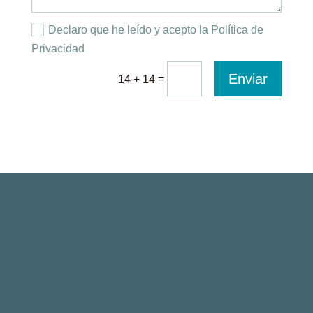
Declaro que he leído y acepto la Política de
Privacidad
Enviar
=
14 + 14
Paseo de la Castellana 135, 7ª planta
28046 Madrid, Spain