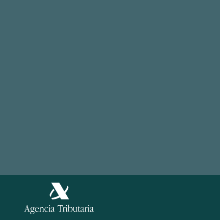
Factura Electrónica
FAQ
Cuentas por pagar
Tour
Otras soluciones
Casos de exito
© 2026, easyap.com
Aviso Legal
Política de Privacidad
Información
Política de Cookies
Legal
Política de Seguridad de la información