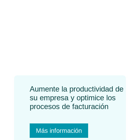
¿Vivir perfeccionando el
error o romper con todo
y avanzar? El proceso
de mejora continua en
una empresa
←
Previo
Próximo
→
Aumente la productividad de
su empresa y optimice los
procesos de facturación
Más información