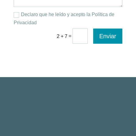
Declaro que he leído y acepto la Política de
Privacidad
Enviar
=
2 + 7
Paseo de la Castellana 135, 7ª planta
28046 Madrid, Spain