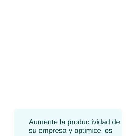
Las mejores
herramientas
financieras en tu
negocio y cómo
emplearlas en tu
facturación
←
Previo
Próximo
→
Aumente la productividad de
su empresa y optimice los