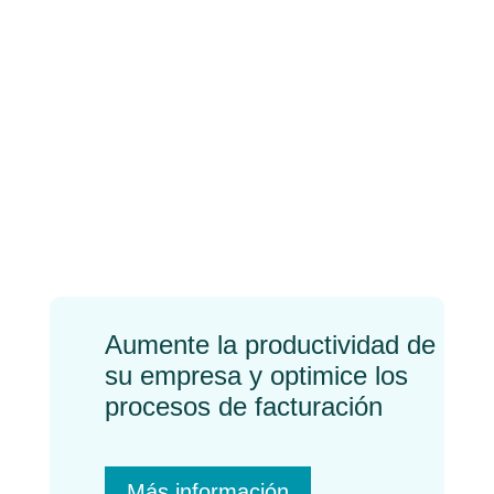
Sacando el máximo
partido del
Departamento de
Cuentas por Pagar
(parte I)
←
Previo
Próximo
→
Aumente la productividad de
su empresa y optimice los
procesos de facturación
Más información