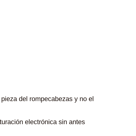
n Programa De
a pieza del rompecabezas y no el
uración electrónica sin antes