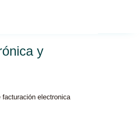
Weglot
+34 914 562 845
switcher
rónica y
facturación electronica