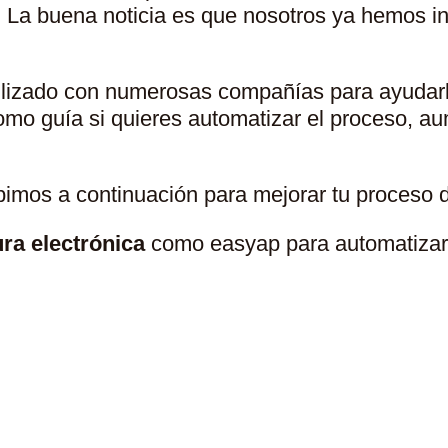
 La buena noticia es que nosotros ya hemos inv
ilizado con numerosas compañías para ayudarl
o guía si quieres automatizar el proceso, aum
bimos a continuación para mejorar tu proceso d
ura electrónica
como easyap para automatizar
ructurar T
u
P
roceso De Fa