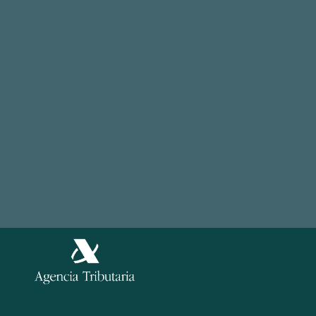
Cuentas por pagar
Tour
Otras soluciones
Casos de exito
© 2026, easyap.com
Aviso Legal
Política de Privacidad
Información
Política de Cookies
Legal
Política de Seguridad de la información