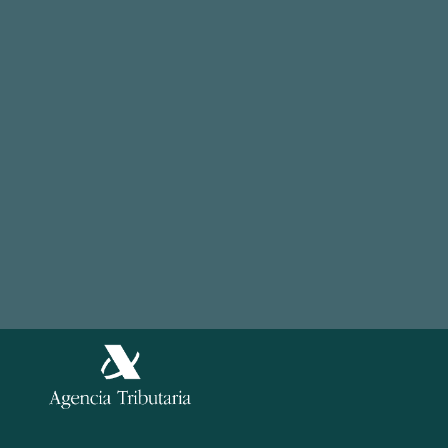
Cuentas por pagar
Tour
Otras soluciones
Casos de exito
© 2026, easyap.com
Aviso Legal
Política de Privacidad
Información
Política de Cookies
Legal
Política de Seguridad de la información