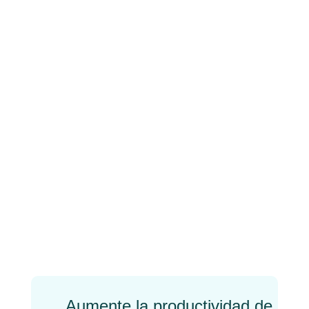
Crece?
Easyap obtuvo la
certificación ISO 27701:
Qué es y para qué sirve
←
Previo
Próximo
→
Aumente la productividad de