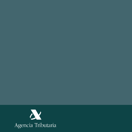
Factura Electrónica
FAQ
Cuentas por pagar
Tour
Otras soluciones
Casos de exito
© 2026, easyap.com
Aviso Legal
Política de Privacidad
Información
Política de Cookies
Legal
Política de Seguridad de la información