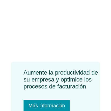
Nuestros servicios SII:
Ya reporto vía SII el
IVA…¿y ahora que?
←
Previo
Próximo
→
Aumente la productividad de
su empresa y optimice los
procesos de facturación
Más información