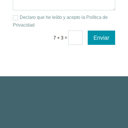
Declaro que he leído y acepto la Política de
Privacidad
Enviar
=
7 + 3
Paseo de la Castellana 135, 7ª planta
28046 Madrid, Spain