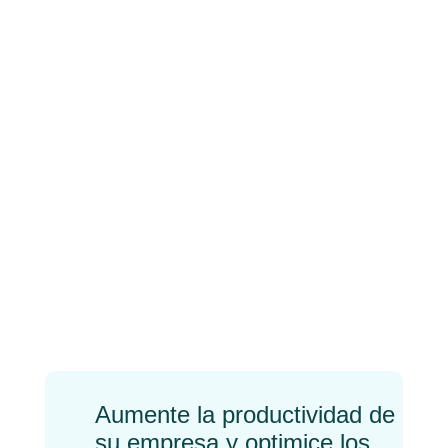
Webinar SII –
Suministro Inmediato
de Informacion (1-3-
2017)
Descargar kit
Documentación SII
←
Previo
Próximo
→
Aumente la productividad de
su empresa y optimice los